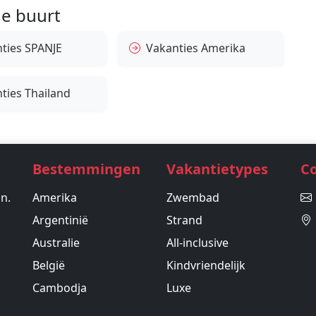
e buurt
ties SPANJE
Vakanties Amerika
ties Thailand
Bestemmingen
Vakantietypes
C
in.
Amerika
Zwembad
Argentinië
Strand
Australie
All-inclusive
België
Kindvriendelijk
Cambodja
Luxe