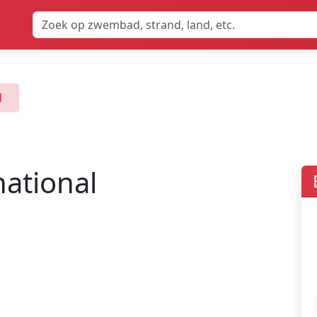
l
ational