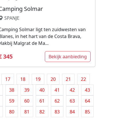
Camping Solmar
SPANJE
Camping Solmar ligt ten zuidwesten van
Blanes, in het hart van de Costa Brava,
vlakbij Malgrat de Ma...
€ 345
Bekijk aanbieding
17
18
19
20
21
22
38
39
40
41
42
43
59
60
61
62
63
64
80
81
82
83
84
85