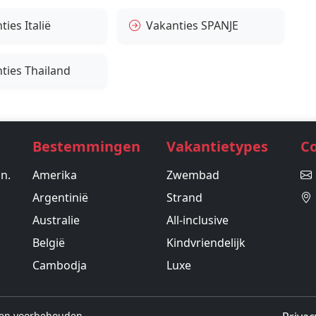
ies Italië
Vakanties SPANJE
ties Thailand
Bestemmingen
Vakantietypes
C
in.
Amerika
Zwembad
Argentinië
Strand
Australie
All-inclusive
België
Kindvriendelijk
Cambodja
Luxe
hten voorbehouden