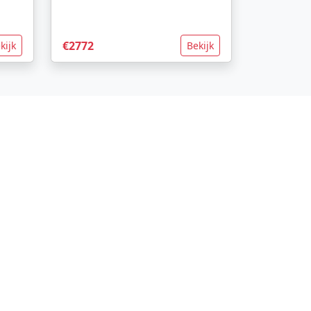
€2772
kijk
Bekijk