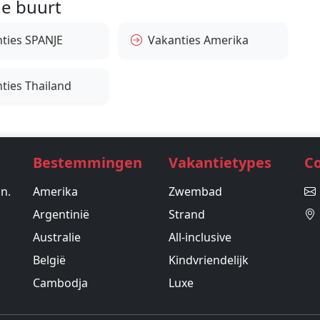
e buurt
ties SPANJE
Vakanties Amerika
ties Thailand
Bestemmingen
Vakantietypes
C
in.
Amerika
Zwembad
Argentinië
Strand
Australie
All-inclusive
België
Kindvriendelijk
Cambodja
Luxe