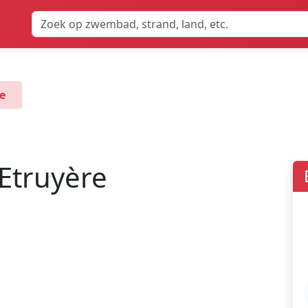
e
Etruyère