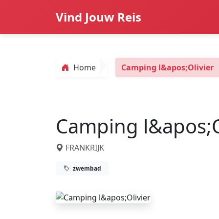
Vind Jouw Reis
Home
Camping l&apos;Olivier
Camping l&apos;O
FRANKRIJK
zwembad