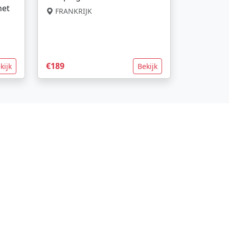
net
FRANKRIJK
€189
kijk
Bekijk