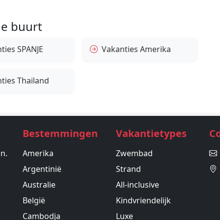
e buurt
ties SPANJE
Vakanties Amerika
ties Thailand
Bestemmingen
Vakantietypes
C
in.
Amerika
Zwembad
Argentinië
Strand
Australie
All-inclusive
België
Kindvriendelijk
Cambodja
Luxe