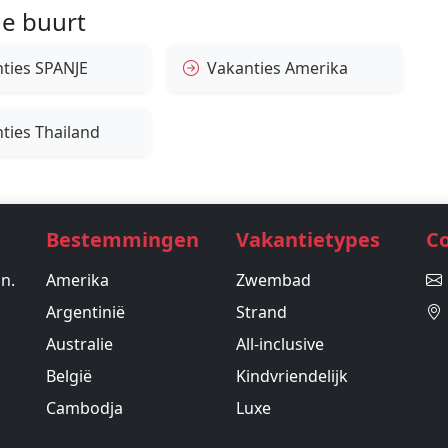
e buurt
ties SPANJE
Vakanties Amerika
ties Thailand
Bestemmingen
Vakantietypes
C
in.
Amerika
Zwembad
Argentinië
Strand
Australie
All-inclusive
België
Kindvriendelijk
Cambodja
Luxe