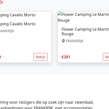
s
ping Cavallo Morto
Flower Camping Le Marti
ANKRIJK
Rouge
FRANKRIJK
0
€281
Bekijk
Be
ing voor reizigers die op zoek zijn naar zwembad,
te aanbiedingen voor FRANKRIJK, met accommodaties