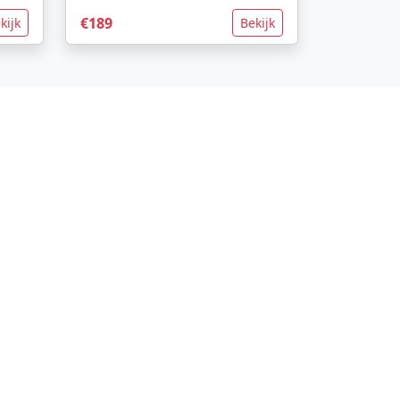
€189
kijk
Bekijk