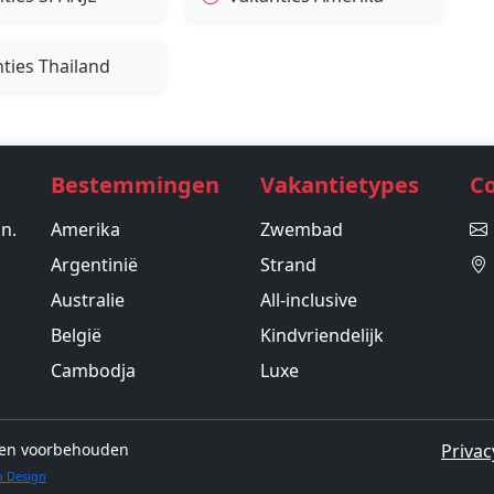
ties Thailand
Bestemmingen
Vakantietypes
C
in.
Amerika
Zwembad
Argentinië
Strand
Australie
All-inclusive
België
Kindvriendelijk
Cambodja
Luxe
hten voorbehouden
Privac
b Design