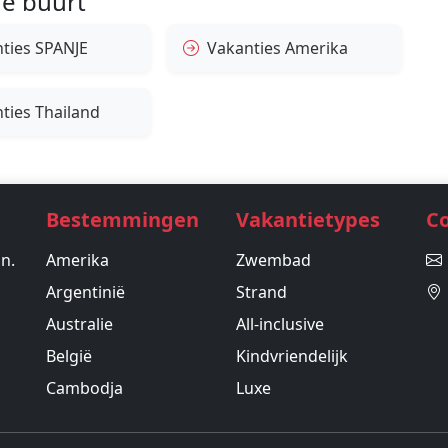
e buurt
ties SPANJE
Vakanties Amerika
ties Thailand
Bestemmingen
Vakantietypes
C
in.
Amerika
Zwembad
Argentinië
Strand
Australie
All-inclusive
België
Kindvriendelijk
Cambodja
Luxe