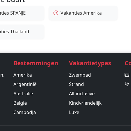
ties SPANJE
Vakanties Amerika
ties Thailand
Bestemmingen
Vakantietypes
C
in.
Amerika
Zwembad
Argentinië
Strand
Australie
All-inclusive
België
Kindvriendelijk
Cambodja
Luxe