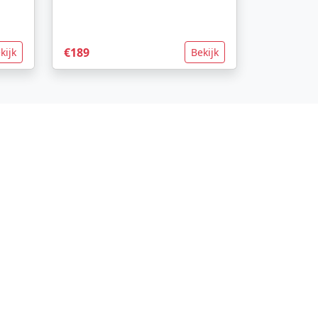
€189
kijk
Bekijk