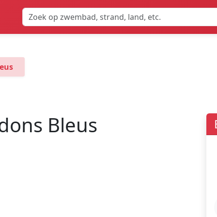
leus
dons Bleus