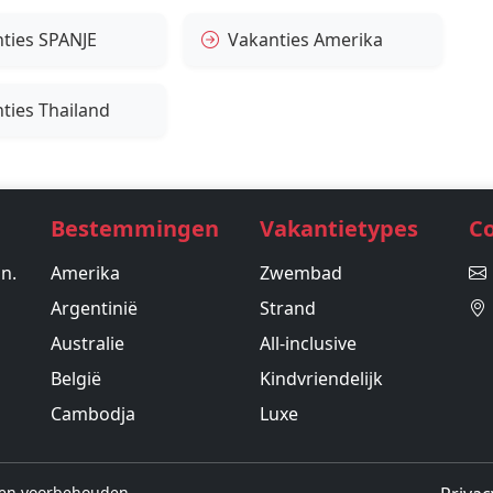
ties SPANJE
Vakanties Amerika
ties Thailand
Bestemmingen
Vakantietypes
C
in.
Amerika
Zwembad
Argentinië
Strand
Australie
All-inclusive
België
Kindvriendelijk
Cambodja
Luxe
hten voorbehouden