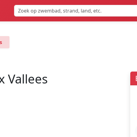
s
 Vallees