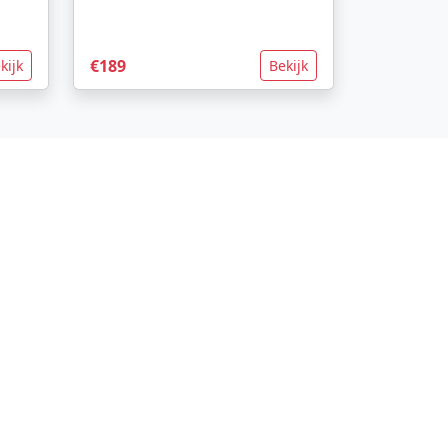
€189
kijk
Bekijk