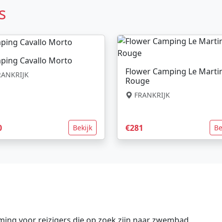
s
ping Cavallo Morto
Flower Camping Le Marti
ANKRIJK
Rouge
FRANKRIJK
0
€281
Bekijk
Be
ing voor reizigers die op zoek zijn naar zwembad,