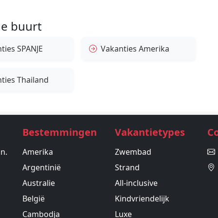
e buurt
ties SPANJE
Vakanties Amerika
ties Thailand
Bestemmingen
Vakantietypes
C
in.
Amerika
Zwembad
Argentinië
Strand
Australie
All-inclusive
België
Kindvriendelijk
Cambodja
Luxe