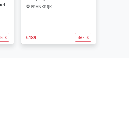
net
FRANKRIJK
€189
kijk
Bekijk