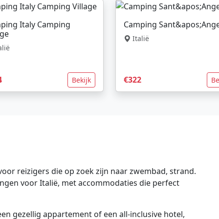
ping Italy Camping
Camping Sant&apos;Ange
age
Italië
alië
4
€322
Bekijk
Be
voor reizigers die op zoek zijn naar zwembad, strand.
dingen voor Italië, met accommodaties die perfect
en gezellig appartement of een all-inclusive hotel,