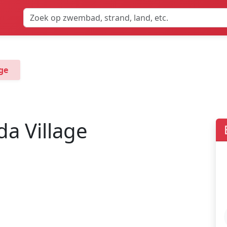
ge
a Village