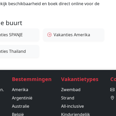
bekijk beschikbaarheid en boek direct online voor de
e buurt
ties SPANJE
Vakanties Amerika
ties Thailand
Bestemmingen
Vakantietypes
C
in.
Amerika
Zwembad
Argentinië
Strand
Australie
All-inclusive
België
Kindvriendelijk