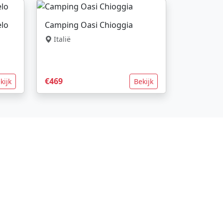
lo
Camping Oasi Chioggia
Italië
€469
kijk
Bekijk