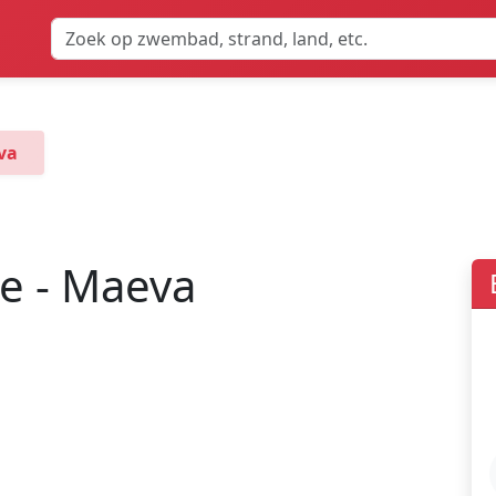
va
e - Maeva