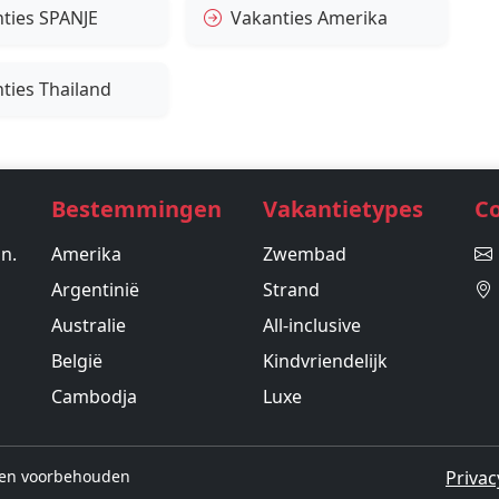
ties SPANJE
Vakanties Amerika
ties Thailand
Bestemmingen
Vakantietypes
C
in.
Amerika
Zwembad
Argentinië
Strand
Australie
All-inclusive
België
Kindvriendelijk
Cambodja
Luxe
hten voorbehouden
Privac