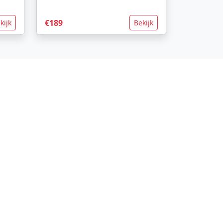
€189
kijk
Bekijk