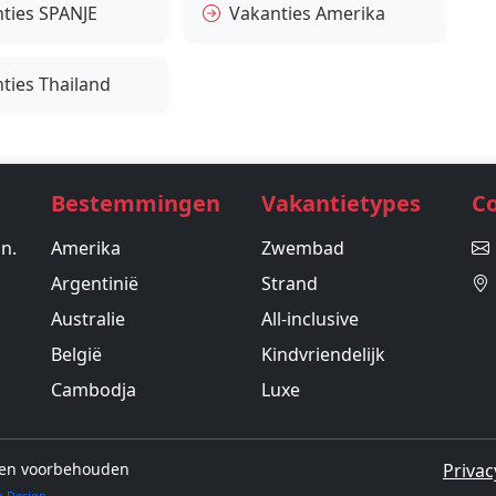
ties SPANJE
Vakanties Amerika
ties Thailand
Bestemmingen
Vakantietypes
C
in.
Amerika
Zwembad
Argentinië
Strand
Australie
All-inclusive
België
Kindvriendelijk
Cambodja
Luxe
hten voorbehouden
Privac