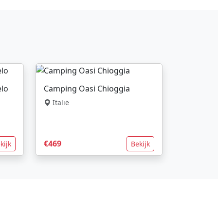
lo
Camping Oasi Chioggia
Italië
€469
kijk
Bekijk