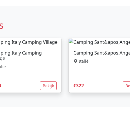
s
ping Italy Camping
Camping Sant&apos;Ange
age
Italië
alië
4
€322
Bekijk
Be