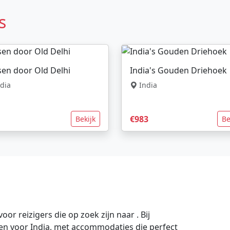
s
sen door Old Delhi
India's Gouden Driehoek
dia
India
€983
Bekijk
Be
or reizigers die op zoek zijn naar . Bij
gen voor India, met accommodaties die perfect