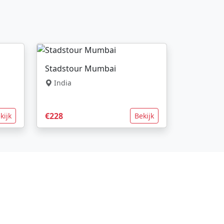
Stadstour Mumbai
India
€228
kijk
Bekijk