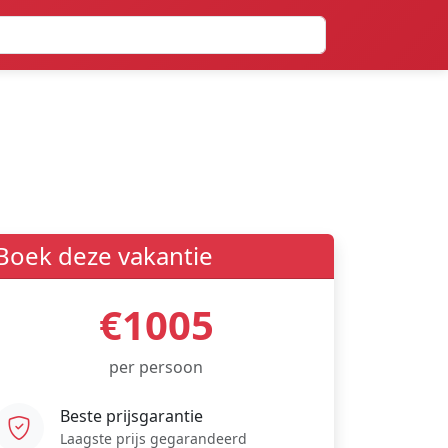
Boek deze vakantie
€1005
per persoon
Beste prijsgarantie
Laagste prijs gegarandeerd