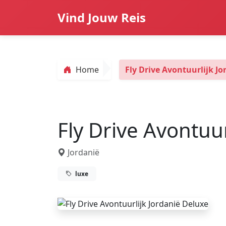
Vind Jouw Reis
Home
Fly Drive Avontuurlijk J
Fly Drive Avontuur
Jordanië
luxe