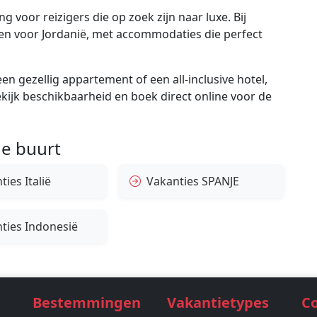
 voor reizigers die op zoek zijn naar luxe. Bij
gen voor Jordanië, met accommodaties die perfect
en gezellig appartement of een all-inclusive hotel,
bekijk beschikbaarheid en boek direct online voor de
e buurt
ies Italië
Vakanties SPANJE
ties Indonesië
Bestemmingen
Vakantietypes
C