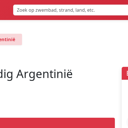
entinië
dig Argentinië