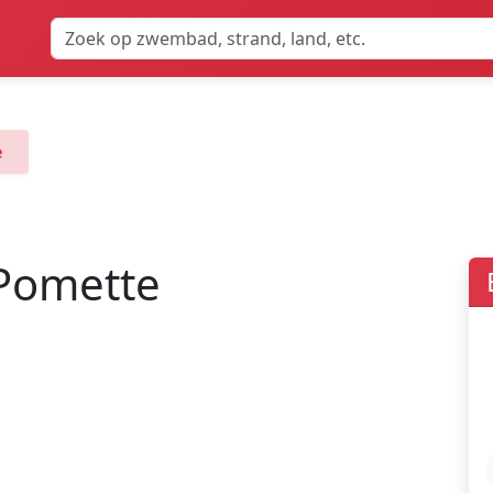
e
Pomette