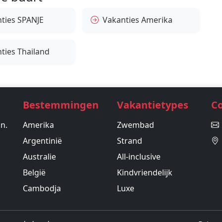
ties SPANJE
Vakanties Amerika
ties Thailand
Bestemmingen
Vakantietypes
C
in.
Amerika
Zwembad
Argentinië
Strand
Australie
All-inclusive
België
Kindvriendelijk
Cambodja
Luxe