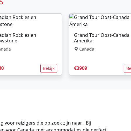
s
adian Rockies en
Grand Tour Oost-Canada
lowstone
Amerika
anada
Canada
40
€3909
Bekijk
Be
oor reizigers die op zoek zijn naar . Bij
gen voor Canada, met accommodaties die perfect