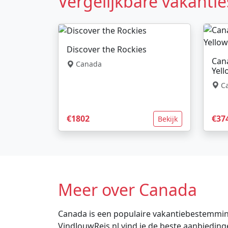
Vergelijkbare vakantie
Discover the Rockies
Can
Canada
Yel
C
€1802
€37
Bekijk
Meer over Canada
Canada is een populaire vakantiebestemming v
VindJouwReis.nl vind je de beste aanbiedin