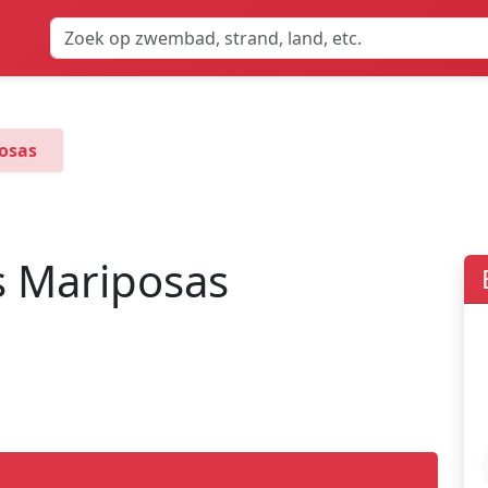
osas
s Mariposas