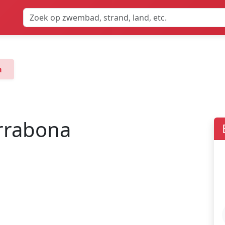
a
rrabona