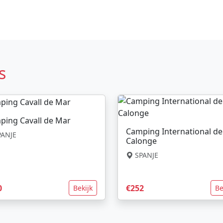
s
ping Cavall de Mar
Camping International de
ANJE
Calonge
SPANJE
0
€252
Bekijk
Be