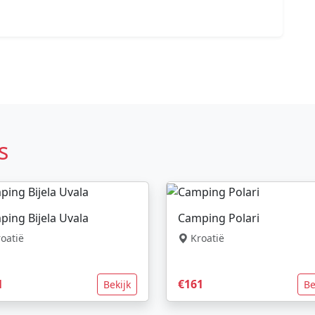
s
ing Bijela Uvala
Camping Polari
oatië
Kroatië
1
€161
Bekijk
Be