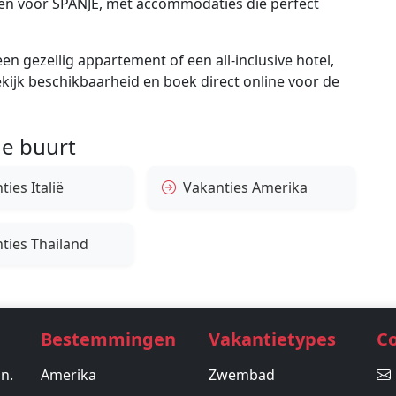
gen voor SPANJE, met accommodaties die perfect
en gezellig appartement of een all-inclusive hotel,
bekijk beschikbaarheid en boek direct online voor de
e buurt
ies Italië
Vakanties Amerika
ties Thailand
Bestemmingen
Vakantietypes
C
in.
Amerika
Zwembad