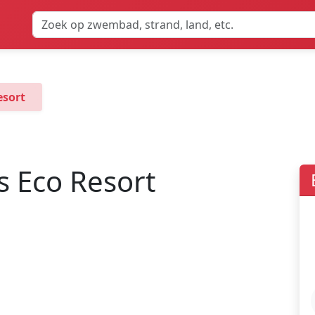
esort
s Eco Resort