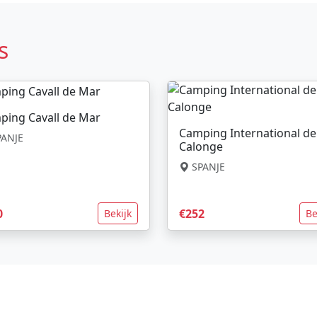
s
ping Cavall de Mar
Camping International de
ANJE
Calonge
SPANJE
0
€252
Bekijk
Be