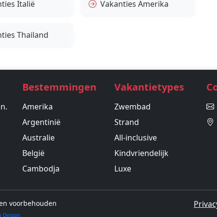
ies Italië
Vakanties Amerika
ties Thailand
Bestemmingen
Vakantietypes
C
in.
Amerika
Zwembad
Argentinië
Strand
Australie
All-inclusive
België
Kindvriendelijk
Cambodja
Luxe
hten voorbehouden
Privac
b Design