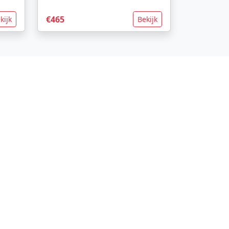
€465
kijk
Bekijk