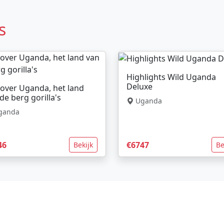
s
Highlights Wild Uganda
Deluxe
over Uganda, het land
de berg gorilla's
Uganda
ganda
46
€6747
Bekijk
Be