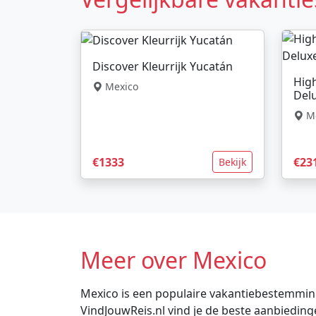
Discover Kleurrijk Yucatán
High
Mexico
Del
Me
€1333
€23
Bekijk
Meer over Mexico
Mexico is een populaire vakantiebestemming 
VindJouwReis.nl vind je de beste aanbiedin