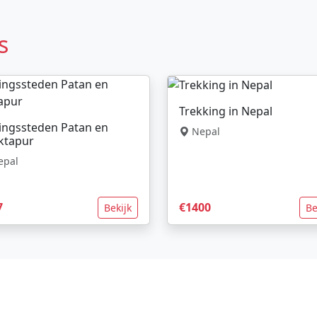
s
Trekking in Nepal
ingssteden Patan en
Nepal
ktapur
pal
7
€1400
Bekijk
Be