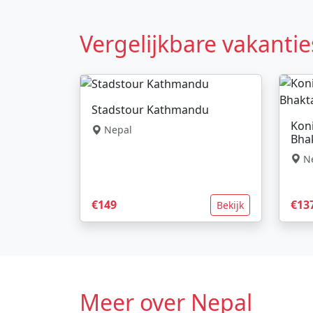
Vergelijkbare vakantie
Stadstour Kathmandu
Kon
Nepal
Bha
Ne
€149
€13
Bekijk
Meer over Nepal