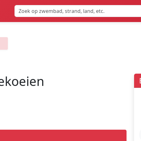
n
ekoeien