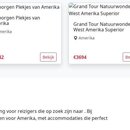
borgen Plekjes van
rika
Grand Tour Natuurwond
West Amerika Superior
erika
Amerika
42
€3694
Bekijk
Be
voor reizigers die op zoek zijn naar . Bij
gen voor Amerika, met accommodaties die perfect