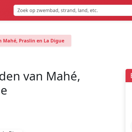
n Mahé, Praslin en La Digue
nden van Mahé,
ue