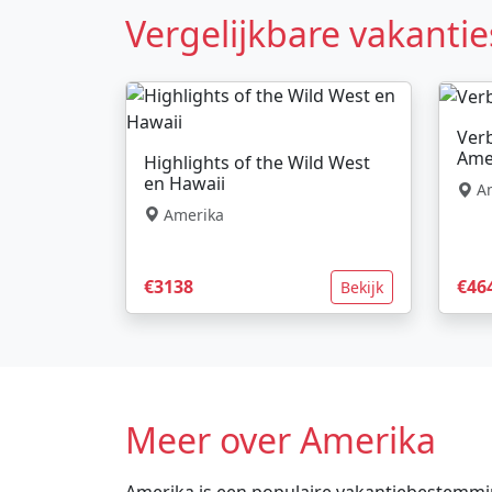
Vergelijkbare vakantie
Ver
Ame
Highlights of the Wild West
en Hawaii
Am
Amerika
€3138
€46
Bekijk
Meer over Amerika
Amerika is een populaire vakantiebestemming 