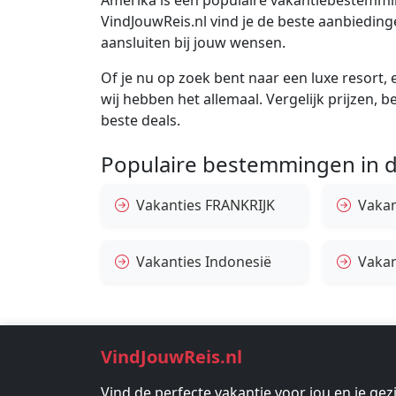
VindJouwReis.nl vind je de beste aanbiedin
aansluiten bij jouw wensen.
Of je nu op zoek bent naar een luxe resort, e
wij hebben het allemaal. Vergelijk prijzen, 
beste deals.
Populaire bestemmingen in d
Vakanties FRANKRIJK
Vakant
Vakanties Indonesië
Vakan
VindJouwReis.nl
Vind de perfecte vakantie voor jou en je gez