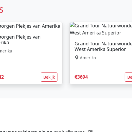
s
borgen Plekjes van
rika
Grand Tour Natuurwond
West Amerika Superior
erika
Amerika
42
€3694
Bekijk
Be
voor reizigers die op zoek zijn naar . Bij