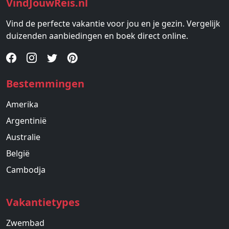
VindJouwReis.nl
Vind de perfecte vakantie voor jou en je gezin. Vergelijk
duizenden aanbiedingen en boek direct online.
Bestemmingen
Amerika
Argentinië
Australie
België
Cambodja
Vakantietypes
Zwembad