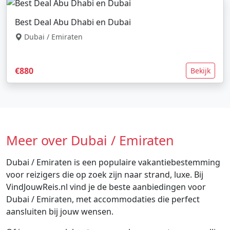
Best Deal Abu Dhabi en Dubai
Dubai / Emiraten
€880
Bekijk
Meer over Dubai / Emiraten
Dubai / Emiraten is een populaire vakantiebestemming
voor reizigers die op zoek zijn naar strand, luxe. Bij
VindJouwReis.nl vind je de beste aanbiedingen voor
Dubai / Emiraten, met accommodaties die perfect
aansluiten bij jouw wensen.