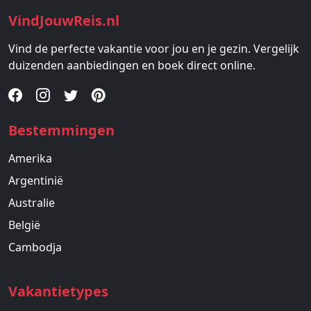
VindJouwReis.nl
Vind de perfecte vakantie voor jou en je gezin. Vergelijk
duizenden aanbiedingen en boek direct online.
Bestemmingen
Amerika
Argentinië
Australie
België
Cambodja
Vakantietypes