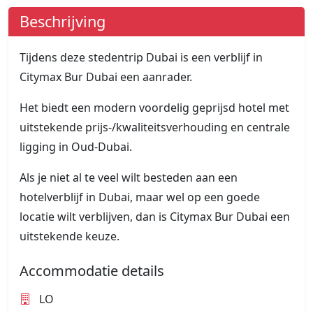
Beschrijving
Tijdens deze stedentrip Dubai is een verblijf in
Citymax Bur Dubai een aanrader.
Het biedt een modern voordelig geprijsd hotel met
uitstekende prijs-/kwaliteitsverhouding en centrale
ligging in Oud-Dubai.
Als je niet al te veel wilt besteden aan een
hotelverblijf in Dubai, maar wel op een goede
locatie wilt verblijven, dan is Citymax Bur Dubai een
uitstekende keuze.
Accommodatie details
LO