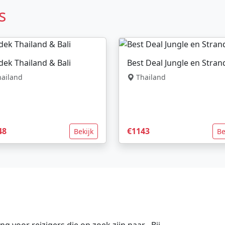
s
ek Thailand & Bali
Best Deal Jungle en Stra
ailand
Thailand
48
€1143
Bekijk
Be
 voor reizigers die op zoek zijn naar . Bij