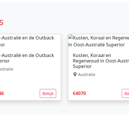
s
-Australië en de Outback
Kusten, Koraal en
erior
Regenwoud in Oost-Austr
Superior
stralie
Australie
46
€4070
Bekijk
Be