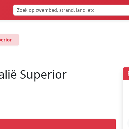
erior
lië Superior