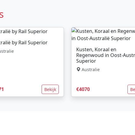
s
ralië by Rail Superior
Kusten, Koraal en
stralie
Regenwoud in Oost-Austr
Superior
Australie
71
€4070
Bekijk
Be