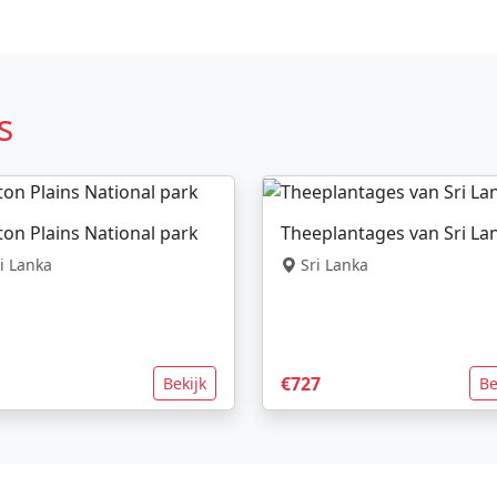
s
on Plains National park
Theeplantages van Sri La
i Lanka
Sri Lanka
€727
Bekijk
Be