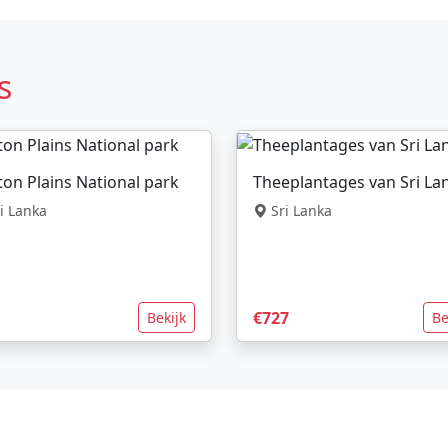
s
on Plains National park
Theeplantages van Sri La
i Lanka
Sri Lanka
€727
Bekijk
Be