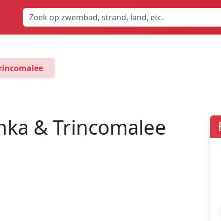
Trincomalee
anka & Trincomalee