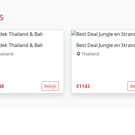
s
ek Thailand & Bali
Best Deal Jungle en Stra
ailand
Thailand
48
€1143
Bekijk
Be