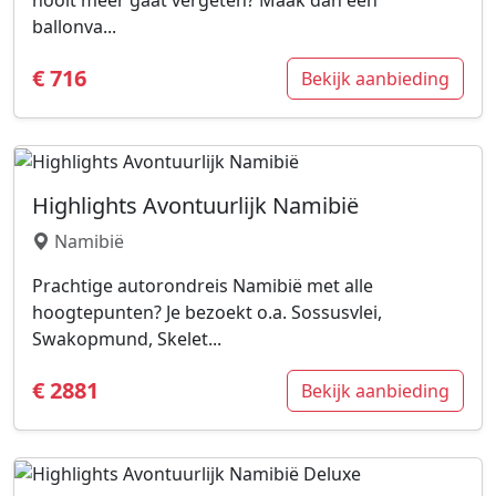
nooit meer gaat vergeten? Maak dan een
ballonva...
€ 716
Bekijk aanbieding
Highlights Avontuurlijk Namibië
Namibië
Prachtige autorondreis Namibië met alle
hoogtepunten? Je bezoekt o.a. Sossusvlei,
Swakopmund, Skelet...
€ 2881
Bekijk aanbieding