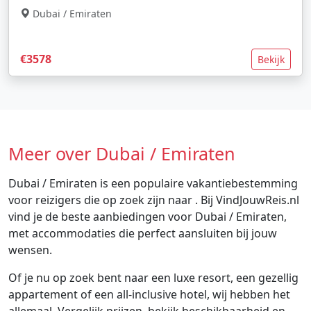
Dubai / Emiraten
€3578
Bekijk
Meer over Dubai / Emiraten
Dubai / Emiraten is een populaire vakantiebestemming
voor reizigers die op zoek zijn naar . Bij VindJouwReis.nl
vind je de beste aanbiedingen voor Dubai / Emiraten,
met accommodaties die perfect aansluiten bij jouw
wensen.
Of je nu op zoek bent naar een luxe resort, een gezellig
appartement of een all-inclusive hotel, wij hebben het
allemaal. Vergelijk prijzen, bekijk beschikbaarheid en