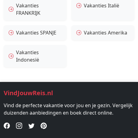
Vakanties
Vakanties Italië
FRANKRIJK
Vakanties SPANJE
Vakanties Amerika
Vakanties
Indonesië
VindJouwReis.nl
Vind de perfecte vakantie voor jou en je gezin. Vergelijk
duizenden aanbiedingen en boek direct online.