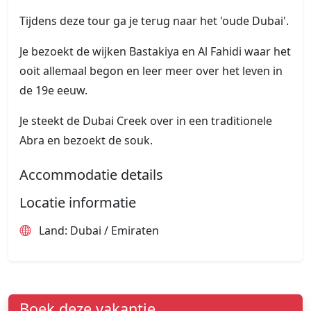
Tijdens deze tour ga je terug naar het 'oude Dubai'.
Je bezoekt de wijken Bastakiya en Al Fahidi waar het
ooit allemaal begon en leer meer over het leven in
de 19e eeuw.
Je steekt de Dubai Creek over in een traditionele
Abra en bezoekt de souk.
Accommodatie details
Locatie informatie
Land: Dubai / Emiraten
Boek deze vakantie