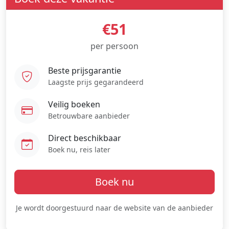
€51
per persoon
Beste prijsgarantie
Laagste prijs gegarandeerd
Veilig boeken
Betrouwbare aanbieder
Direct beschikbaar
Boek nu, reis later
Boek nu
Je wordt doorgestuurd naar de website van de aanbieder