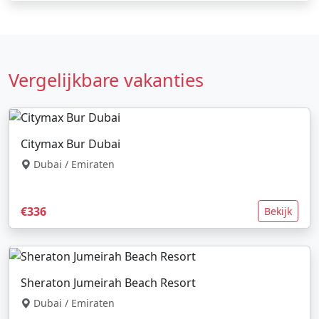
Vergelijkbare vakanties
Citymax Bur Dubai
Dubai / Emiraten
€336
Bekijk
Sheraton Jumeirah Beach Resort
Dubai / Emiraten