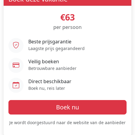
€63
per persoon
Beste prijsgarantie
Laagste prijs gegarandeerd
Veilig boeken
Betrouwbare aanbieder
Direct beschikbaar
Boek nu, reis later
Boek nu
Je wordt doorgestuurd naar de website van de aanbieder