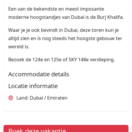
Een van de bekendste en meest imposante
moderne hoogstandjes van Dubai is de Burj Khalifa.
Waar je je ook bevindt in Dubai, deze toren kun je
altijd zien en is nog steeds het hoogste gebouw ter
wereld is.
Bezoek de 124e en 125e of SKY 148e verdieping.
Accommodatie details
Locatie informatie
Land: Dubai / Emiraten
Boek deze vakantie