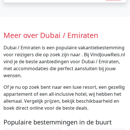
Meer over Dubai / Emiraten
Dubai / Emiraten is een populaire vakantiebestemming
voor reizigers die op zoek zijn naar . Bij VindJouwReis.nl
vind je de beste aanbiedingen voor Dubai / Emiraten,
met accommodaties die perfect aansluiten bij jouw
wensen.
Of je nu op zoek bent naar een luxe resort, een gezellig
appartement of een all-inclusive hotel, wij hebben het
allemaal. Vergelijk prijzen, bekijk beschikbaarheid en
boek direct online voor de beste deals.
Populaire bestemmingen in de buurt