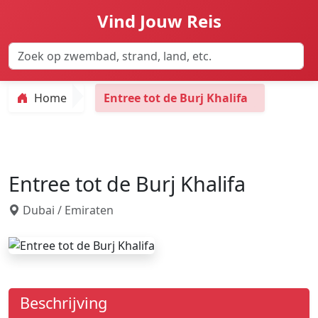
Vind Jouw Reis
Home
Entree tot de Burj Khalifa
Entree tot de Burj Khalifa
Dubai / Emiraten
Beschrijving