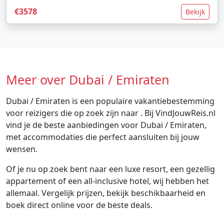
€3578
Bekijk
Meer over Dubai / Emiraten
Dubai / Emiraten is een populaire vakantiebestemming
voor reizigers die op zoek zijn naar . Bij VindJouwReis.nl
vind je de beste aanbiedingen voor Dubai / Emiraten,
met accommodaties die perfect aansluiten bij jouw
wensen.
Of je nu op zoek bent naar een luxe resort, een gezellig
appartement of een all-inclusive hotel, wij hebben het
allemaal. Vergelijk prijzen, bekijk beschikbaarheid en
boek direct online voor de beste deals.