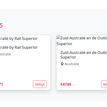
s
ralië by Rail Superior
Zuid-Australië en de Out
stralie
Superior
Australie
71
€4746
Bekijk
Be